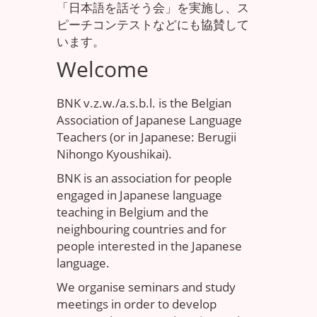
「日本語を話そう会」を実施し、ス
ピーチコンテストなどにも協賛して
います。
Welcome
BNK v.z.w./a.s.b.l. is the Belgian
Association of Japanese Language
Teachers (or in Japanese: Berugii
Nihongo Kyoushikai).
BNK is an association for people
engaged in Japanese language
teaching in Belgium and the
neighbouring countries and for
people interested in the Japanese
language.
We organise seminars and study
meetings in order to develop