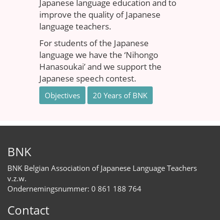
Japanese language education and to
improve the quality of Japanese
language teachers.
For students of the Japanese
language we have the ‘Nihongo
Hanasoukai’ and we support the
Japanese speech contest.
Objectives
20 Years of BNK
BNK
BNK Belgian Association of Japanese Language Teachers
v.z.w.
Ondernemingsnummer: 0 861 188 764
Contact